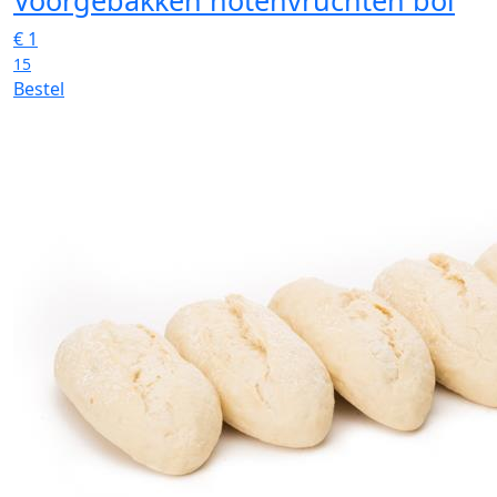
Voorgebakken notenvruchten bol
€
1
15
Bestel