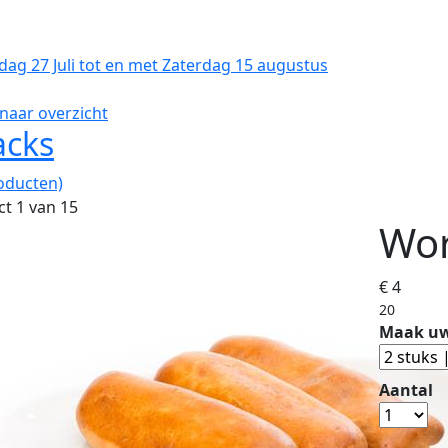
dag 27 Juli tot en met Zaterdag 15 augustus
naar overzicht
acks
oducten)
t 1 van 15
Wor
€ 4
20
Maak uw
Aantal