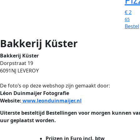
€
2
65
Bestel
Bakkerij Küster
Bakkerij Küster
Dorpstraat 19
6091NJ LEVEROY
De foto’s op deze webshop zijn gemaakt door:
Léon Duinmaijer Fotografie
Website:
www.leonduinmaijer.nl
Uiterste besteltijd
Bestellingen voor morgen kunnen vand
uur geplaatst worden.
Prijzen in Euro incl. btw