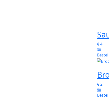
Sau
€
4
30
Bestel
Bro
€
2
50
Bestel