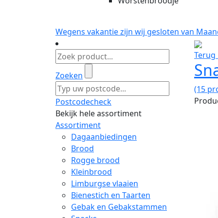
Worstenbroodje
Wegens vakantie zijn wij gesloten van Maan
Terug 
Sn
Zoeken
(15 pr
Produc
Postcodecheck
Bekijk hele assortiment
Assortiment
Dagaanbiedingen
Brood
Rogge brood
Kleinbrood
Limburgse vlaaien
Bienestich en Taarten
Gebak en Gebakstammen