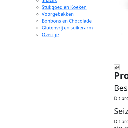
Snacks
Stukgoed en Koeken
Voorgebakken
Bonbons en Chocolade
Glutenvrij en suikerarm
Overige
Pro
Bes
Dit pr
Sei
Dit pr