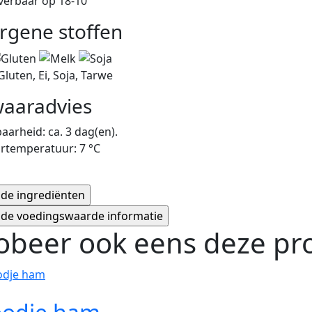
everbaar op 18-10
ergene stoffen
Gluten, Ei, Soja, Tarwe
aaradvies
arheid: ca. 3 dag(en).
rtemperatuur: 7 °C
obeer ook eens deze pro