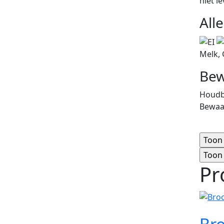
niet l
All
Melk, 
Bew
Houdba
Bewaa
Pr