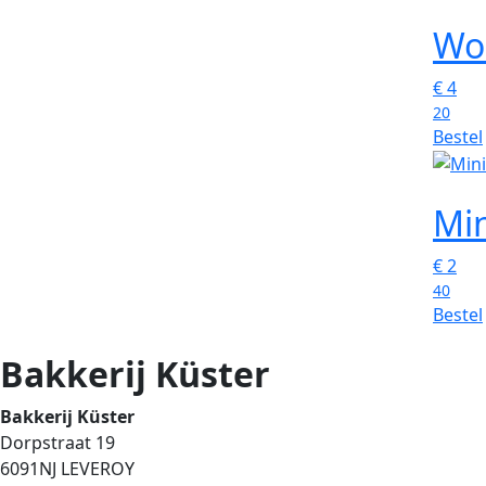
Wo
€
4
20
Bestel
Min
€
2
40
Bestel
Bakkerij Küster
Bakkerij Küster
Dorpstraat 19
6091NJ LEVEROY