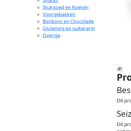
Snacks
Stukgoed en Koeken
Voorgebakken
Bonbons en Chocolade
Glutenvrij en suikerarm
Overige
Pro
Bes
Dit pr
Sei
Dit pr