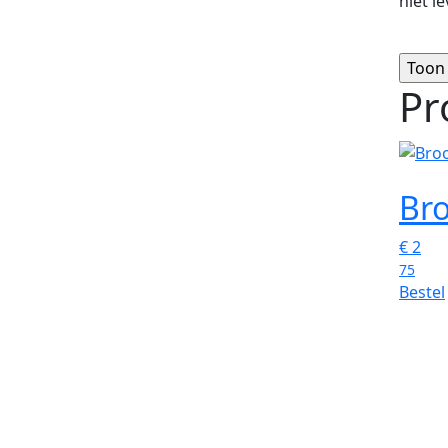
niet l
Pr
Br
€
2
75
Bestel