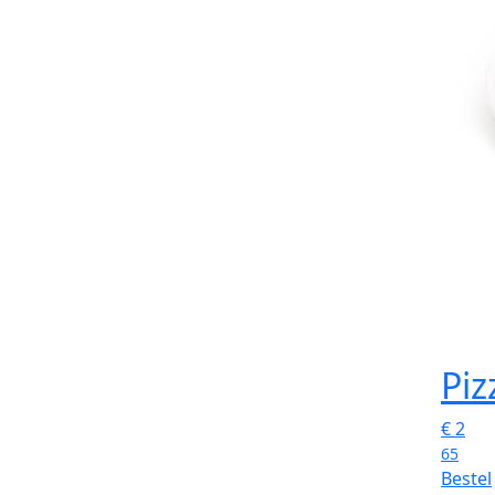
Pi
€
2
65
Bestel