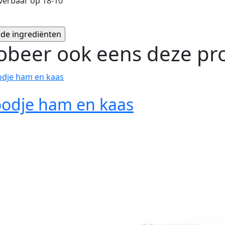
everbaar op 18-10
obeer ook eens deze pro
oodje ham en kaas