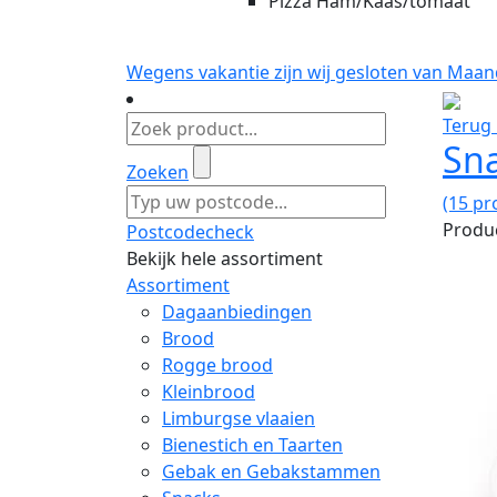
Pizza Ham/Kaas/tomaat
Wegens vakantie zijn wij gesloten van Maan
Terug 
Sn
Zoeken
(15 pr
Produc
Postcodecheck
Bekijk hele assortiment
Assortiment
Dagaanbiedingen
Brood
Rogge brood
Kleinbrood
Limburgse vlaaien
Bienestich en Taarten
Gebak en Gebakstammen