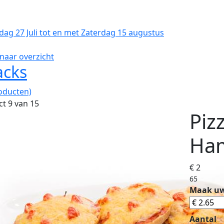
dag 27 Juli tot en met Zaterdag 15 augustus
naar overzicht
acks
oducten)
t 9 van 15
Piz
Ham
€ 2
65
Maak uw
Aantal