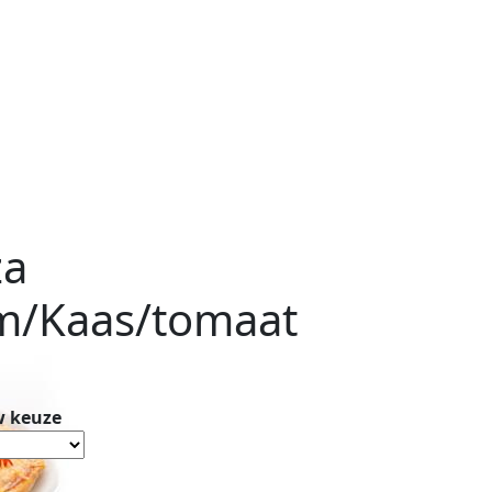
za
/Kaas/tomaat
 keuze