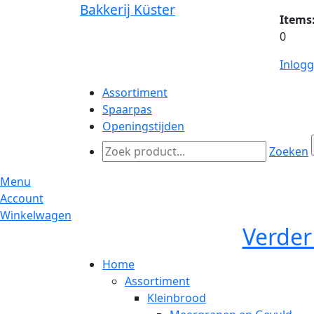
Bakkerij Küster
Items
0
Inlog
Assortiment
Spaarpas
Openingstijden
Zoeken
Menu
Account
Winkelwagen
Verder
Home
Assortiment
Kleinbrood