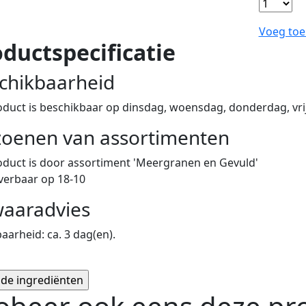
Voeg toe
ductspecificatie
chikbaarheid
oduct is beschikbaar op dinsdag, woensdag, donderdag, vri
zoenen van assortimenten
oduct is
door assortiment 'Meergranen en Gevuld'
everbaar op 18-10
aaradvies
arheid: ca. 3 dag(en).