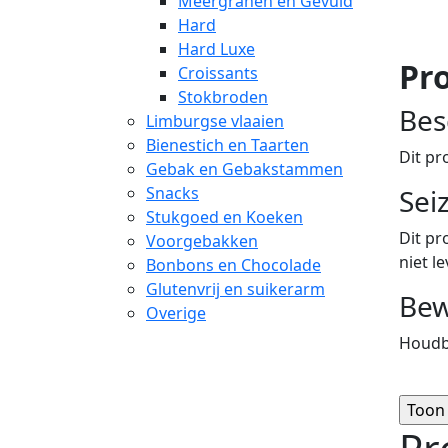
Meergranen en Gevuld
Hard
Hard Luxe
Pro
Croissants
Stokbroden
Bes
Limburgse vlaaien
Bienestich en Taarten
Dit pr
Gebak en Gebakstammen
Snacks
Sei
Stukgoed en Koeken
Dit pr
Voorgebakken
niet l
Bonbons en Chocolade
Glutenvrij en suikerarm
Bew
Overige
Houdba