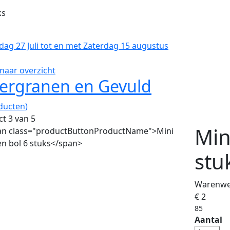
ks
dag 27 Juli tot en met Zaterdag 15 augustus
naar overzicht
ergranen en Gevuld
ducten)
t 3 van 5
Min
stu
Warenwet
€ 2
85
Aantal