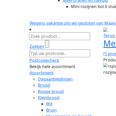
Meergranen en Gevuld
Mini rozijnen bol 6 stu
Wegens vakantie zijn wij gesloten van Maan
Terug 
Me
Zoeken
(5 pro
Produc
Postcodecheck
Bekijk hele assortiment
Assortiment
Dagaanbiedingen
Brood
Rogge brood
Kleinbrood
Wit
Bruin