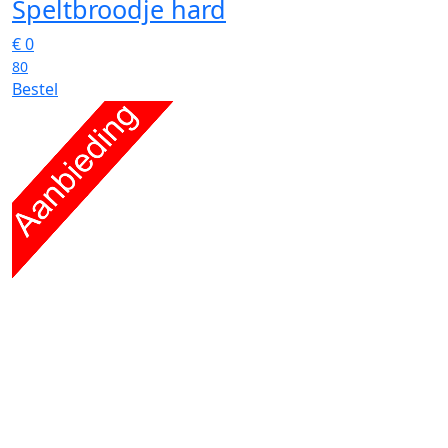
Speltbroodje hard
€
0
80
Bestel