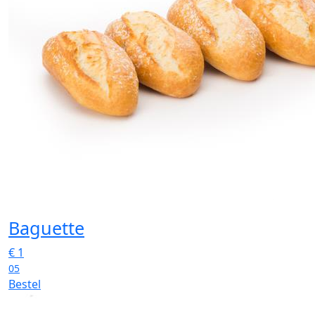
Baguette
€
1
05
Bestel