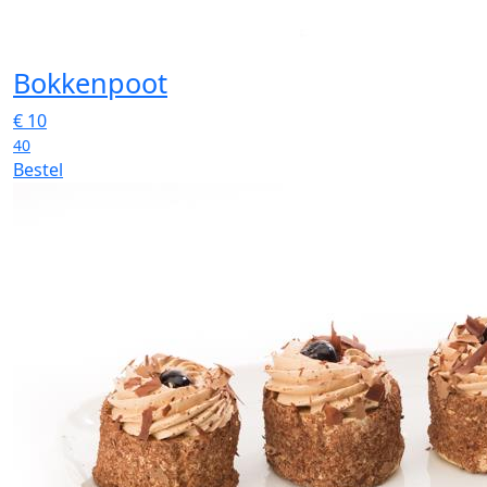
Bokkenpoot
€
10
40
Bestel